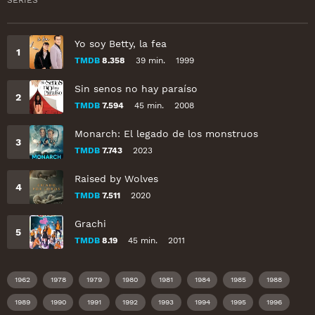
Yo soy Betty, la fea
TMDB
8.358
39 min.
1999
Sin senos no hay paraíso
TMDB
7.594
45 min.
2008
Monarch: El legado de los monstruos
TMDB
7.743
2023
Raised by Wolves
TMDB
7.511
2020
Grachi
TMDB
8.19
45 min.
2011
1962
1978
1979
1980
1981
1984
1985
1988
1989
1990
1991
1992
1993
1994
1995
1996