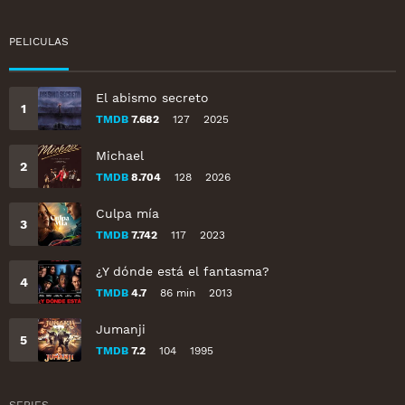
PELICULAS
El abismo secreto
TMDB
7.682
127
2025
Michael
TMDB
8.704
128
2026
Culpa mía
TMDB
7.742
117
2023
¿Y dónde está el fantasma?
TMDB
4.7
86 min
2013
Jumanji
TMDB
7.2
104
1995
SERIES