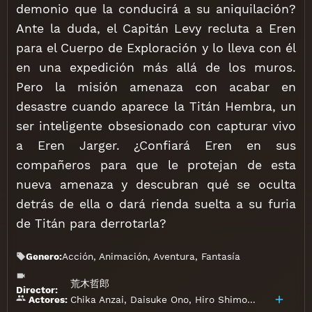
demonio que la conducirá a su aniquilación?
Ante la duda, el Capitán Levy recluta a Eren
para el Cuerpo de Exploración y lo lleva con él
en una expedición más allá de los muros.
Pero la misión amenaza con acabar en
desastre cuando aparece la Titán Hembra, un
ser inteligente obsesionado con capturar vivo
a Eren Jarger. ¿Confiará Eren en sus
compañeros para que le protejan de esta
nueva amenaza y descubran qué se oculta
detrás de ella o dará rienda suelta a su furia
de Titán para derrotarla?
Genero:
Acción
,
Animación
,
Aventura
,
Fantasía
荒木哲郎
Director:
Chika Anzai
,
Daisuke Ono
,
Hiro Shimono
,
Hiroshi K
Actores: