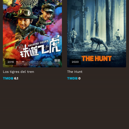
2016
2020
Los tigres del tren
The Hunt
TMDB
6.1
TMDB
0