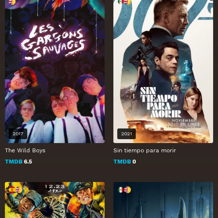
2017
2021
The Wild Boys
Sin tiempo para morir
TMDB
6.5
TMDB
0