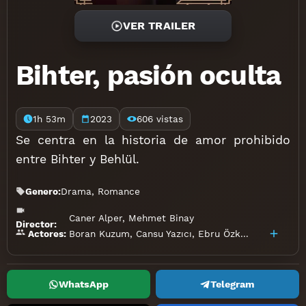
VER TRAILER
Bihter, pasión oculta
1h 53m
2023
606 vistas
Se centra en la historia de amor prohibido
entre Bihter y Behlül.
Genero:
Drama
,
Romance
Caner Alper
,
Mehmet Binay
Director:
Boran Kuzum
,
Cansu Yazıcı
,
Ebru Özkan
,
Farah Zey
Actores:
WhatsApp
Telegram