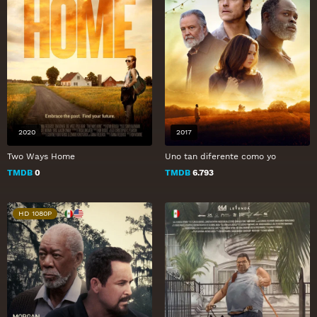
2020
2017
Two Ways Home
Uno tan diferente como yo
TMDB
0
TMDB
6.793
HD 1080P