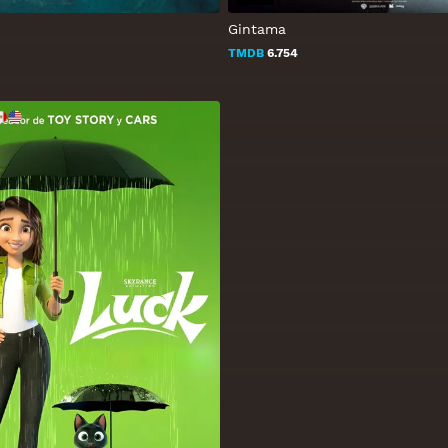
Gintama
TMDB
6.754