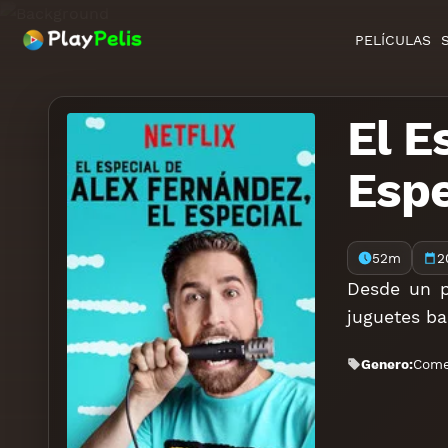
PELÍCULAS
El E
Espe
52m
2
Desde un p
juguetes ba
Genero:
Come