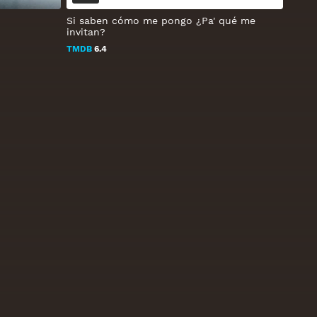
Si saben cómo me pongo ¿Pa' qué me
invitan?
TMDB
6.4