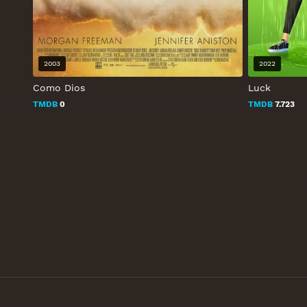
2003
2022
Como Dios
Luck
TMDB
0
TMDB
7.723