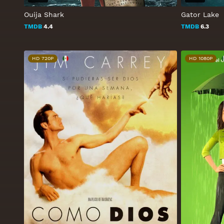
Ouija Shark
Gator Lake
TMDB
4.4
TMDB
6.3
HD 720P
HD 1080P