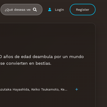
Login
Register
e 10 años de edad deambula por un mundo
se convierten en bestias.
azutaka Hayashida
,
Keiko Tsukamoto
,
Ken Yasuda
,
Koba Hayashi