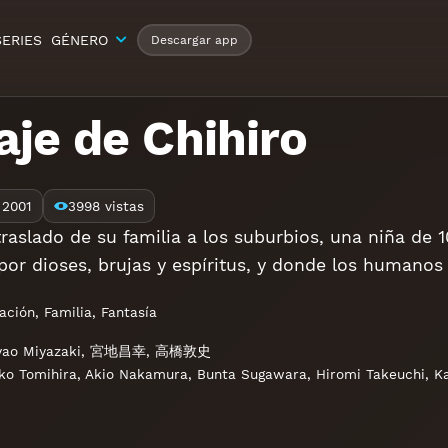
SERIES
GÉNERO
Descargar app
iaje de Chihiro
2001
3998 vistas
traslado de su familia a los suburbios, una niña d
or dioses, brujas y espíritus, y donde los humanos 
ación
,
Familia
,
Fantasía
ao Miyazaki
,
宮地昌幸
,
高橋敦史
ko Tomihira
,
Akio Nakamura
,
Bunta Sugawara
,
Hiromi Takeuchi
,
K