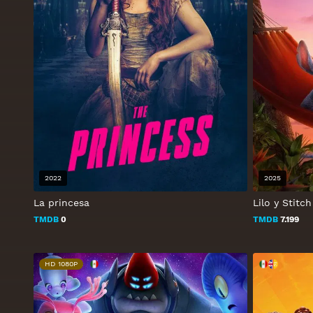
2022
2025
La princesa
Lilo y Stitch
TMDB
0
TMDB
7.199
HD 1080P