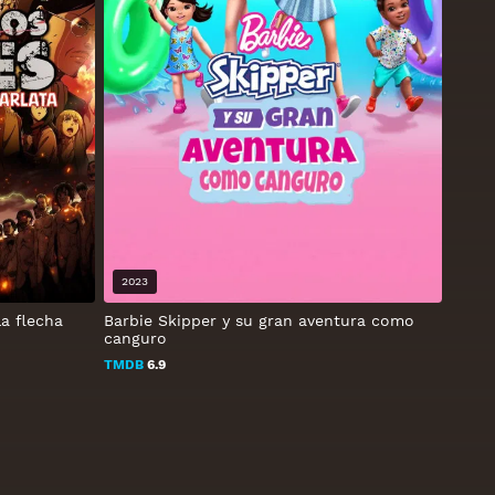
2023
la flecha
Barbie Skipper y su gran aventura como
canguro
TMDB
6.9