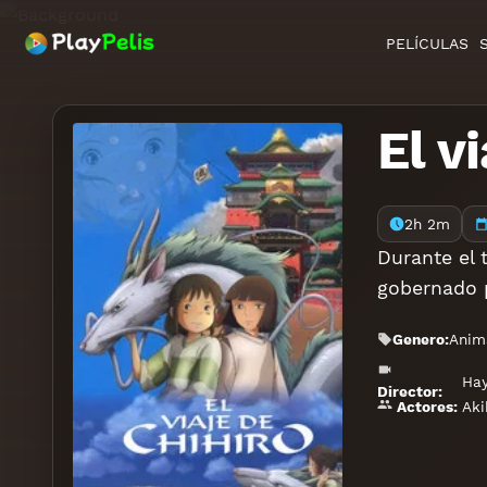
PELÍCULAS
El v
2h 2m
Durante el 
gobernado p
Genero:
Anim
Hay
Director:
Aki
Actores: