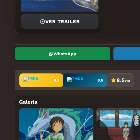
VER TRAILER
WhatsApp
8.5
8.5
8.5
/10
Galeria