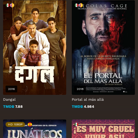
2016
2018
Dangal
Portal al más allá
TMDB
7.88
TMDB
4.984
HD 1080P