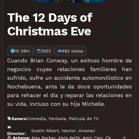
The 12 Days of
Christmas Eve
1h 28m
2022
493 vistas
Cuando Brian Conway, un exitoso hombre de
negocios cuyas relaciones familiares han
sufrido, sufre un accidente automovilístico en
Nochebuena, anta le da doce oportunidades
para rehacer el día y reparar las relaciones en
su vida, incluso con su hija Michelle.
Genero:
Comedia
,
Fantasía
,
Película de TV
Dustin Rikert
,
Hector Jimenez
Director:
Alex Barber
,
Alvin Keith
,
Amir Carr
,
Charles 'Buddy' Buder
Actores: