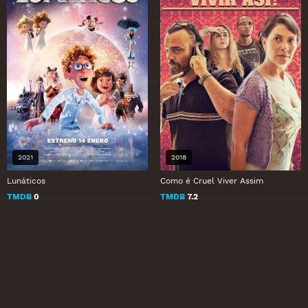
2021
2018
Lunáticos
Como é Cruel Viver Assim
TMDB
0
TMDB
7.2