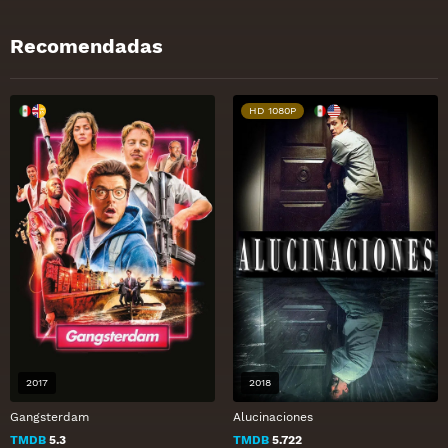
Recomendadas
HD 1080P
2017
2018
Gangsterdam
Alucinaciones
TMDB
5.3
TMDB
5.722