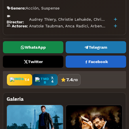
Genero:
Acción
,
Suspense
Audrey Thiery
,
Christie Lehuède
,
Christophe Leyton
Director:
Anatole Taubman
,
Anca Radici
,
Arben Bajraktaraj
,
Actores:
WhatsApp
Telegram
Twitter
Facebook
7.
7.4
7.4
/10
4
Galeria