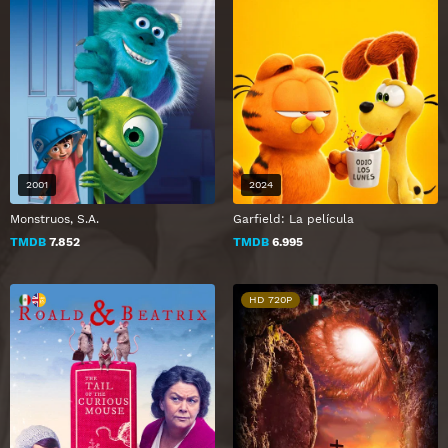
2001
2024
Monstruos, S.A.
Garfield: La película
TMDB
7.852
TMDB
6.995
HD 720P