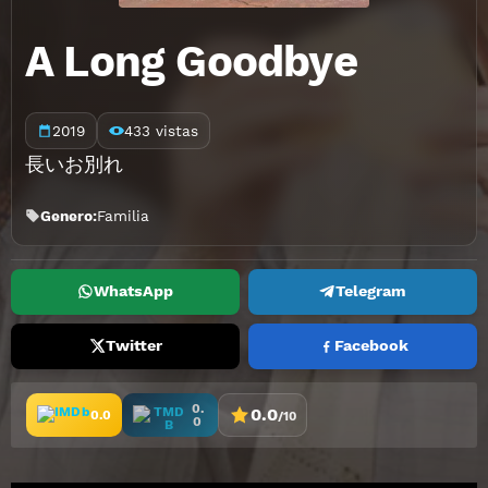
A Long Goodbye
2019
433 vistas
長いお別れ
Genero:
Familia
WhatsApp
Telegram
Twitter
Facebook
0.
0.0
0.0
/10
0