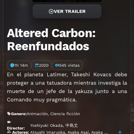
VER TRAILER
Altered Carbon:
Reenfundados
1h 14m
2020
545 vistas
En el planeta Latimer, Takeshi Kovacs debe
proteger a una tatuadora mientras investiga la
muerte de un jefe de la yakuza junto a una
Comando muy pragmática.
Genero:
Animación
,
Ciencia ficción
Yoshiyuki Okada
,
中島丈
Director:
Atsushi Imaruoka
,
Ayaka Asai
,
Ayaka Shimizu
,
Eriko
Actores: