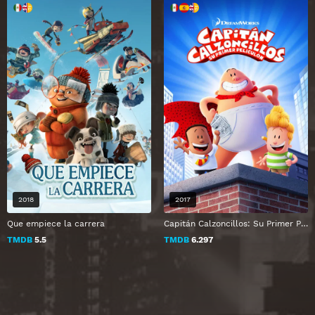
2018
2017
Que empiece la carrera
Capitán Calzoncillos: Su Primer Peliculón
TMDB
5.5
TMDB
6.297