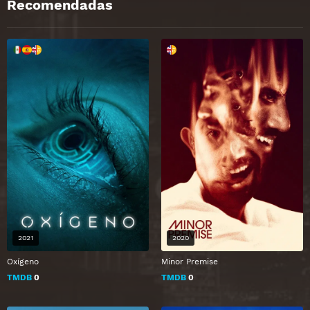
Recomendadas
2021
2020
Oxígeno
Minor Premise
TMDB
0
TMDB
0