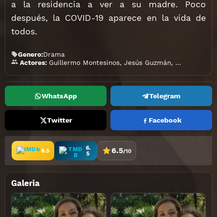
a la residencia a ver a su madre. Poco
después, la COVID-19 aparece en la vida de
todos.
Genero:
Drama
Guillermo Montesinos
,
Jesús Guzmán
,
Manuel Zarz
Actores:
WhatsApp
Telegram
Twitter
Facebook
6.
6.5
6.5
/10
5
Galeria