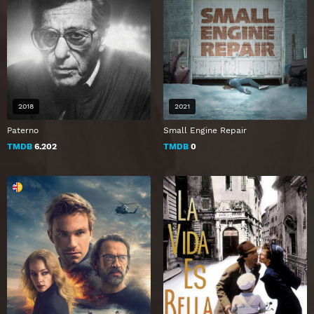
2018
2021
Paterno
Small Engine Repair
TMDB
6.202
TMDB
0