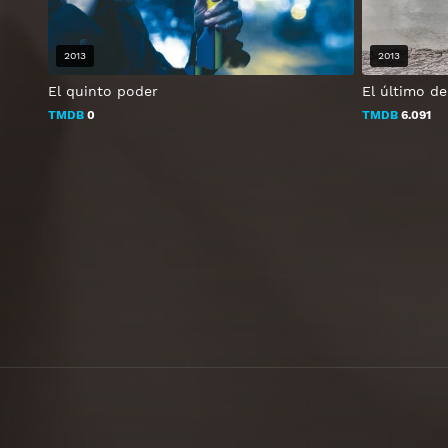
2013
2013
El quinto poder
El último de
TMDB
0
TMDB
6.091