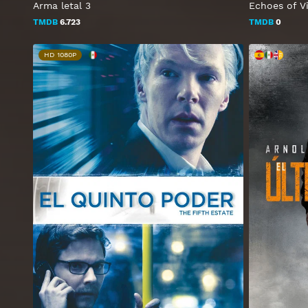
Arma letal 3
Echoes of V
TMDB
6.723
TMDB
0
HD 1080P