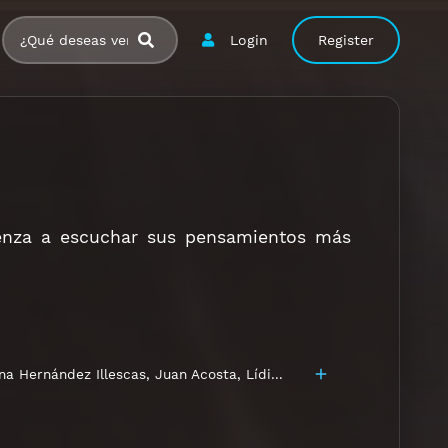
Login
Register
enza a escuchar sus pensamientos más
ana Hernández Illescas
,
Juan Acosta
,
Lídice Pousa
,
Paola Riquelme