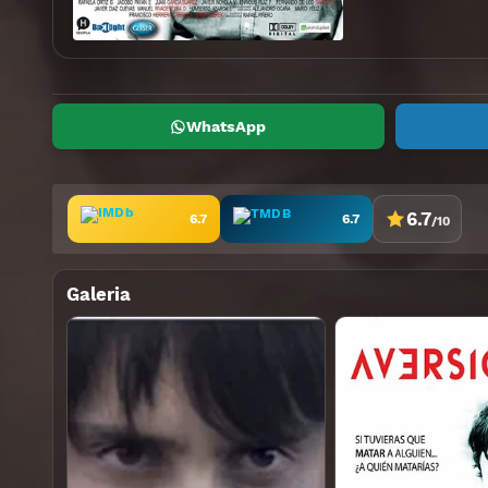
WhatsApp
6.7
6.7
6.7
/10
Galeria