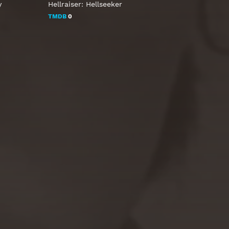
y
Hellraiser: Hellseeker
TMDB
0