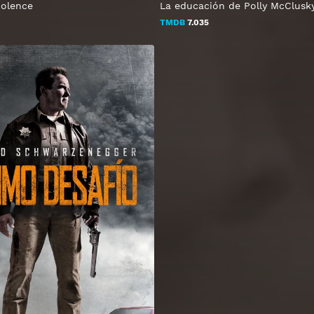
iolence
La educación de Polly McClusk
TMDB
7.035