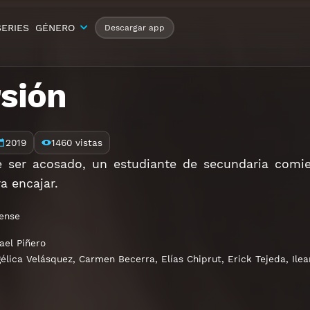
SERIES
GÉNERO
Descargar app
sión
2019
1460 vistas
 ser acosado, un estudiante de secundaria comi
a encajar.
ense
ael Piñero
élica Velásquez
,
Carmen Becerra
,
Elías Chiprut
,
Erick Tejeda
,
Ile