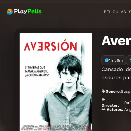
PELÍCULAS
Aver
1h 56m
Cansado de
oscuros par
Genero:
Susp
Raf
Director:
Ang
Actores: