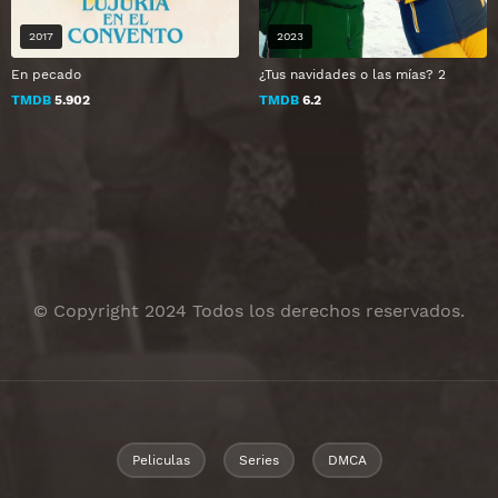
2017
2023
En pecado
¿Tus navidades o las mías? 2
TMDB
5.902
TMDB
6.2
© Copyright 2024 Todos los derechos reservados.
Peliculas
Series
DMCA