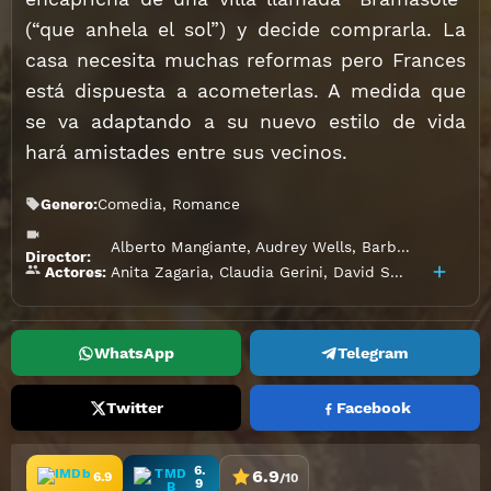
(“que anhela el sol”) y decide comprarla. La
casa necesita muchas reformas pero Frances
está dispuesta a acometerlas. A medida que
se va adaptando a su nuevo estilo de vida
hará amistades entre sus vecinos.
Genero:
Comedia
,
Romance
Alberto Mangiante
,
Audrey Wells
,
Barbara Pastrovich
Director:
Anita Zagaria
,
Claudia Gerini
,
David Sutcliffe
,
Dian
Actores:
WhatsApp
Telegram
Twitter
Facebook
6.
6.9
6.9
/10
9