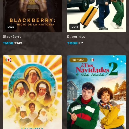
2023
2018
BlackBerry
El permiso
TMDB
7.149
TMDB
5.7
HD 1080P