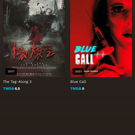
2017
2021
The Tag-Along 2
Blue Call
TMDB
6.5
TMDB
0