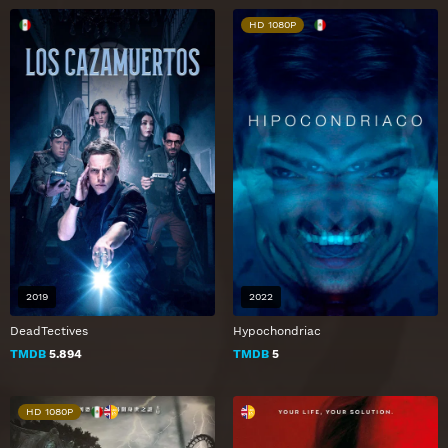
HD 1080P
2019
2022
DeadTectives
Hypochondriac
TMDB
5.894
TMDB
5
HD 1080P