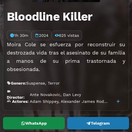
Bloodline Killer
1h 30m
2024
625 vistas
Moira Cole se esfuerza por reconstruir su
destrozada vida tras el asesinato de su familia
a manos de su prima trastornada y
obsesionada.
Genero:
Suspense
,
Terror
Ante Novakovic
,
Dan Levy
Director:
Adam Shippey
,
Alexander James Rodriguez
,
Amari 
Actores:
WhatsApp
Telegram