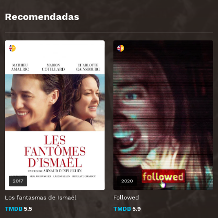
Recomendadas
2017
2020
Los fantasmas de Ismaël
Followed
TMDB
5.5
TMDB
5.9