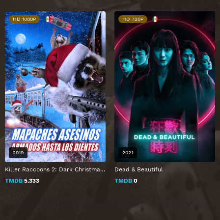
HD 1080P
HD 720P
2019
2021
Killer Raccoons 2: Dark Christmas in the Dark
Dead & Beautiful
TMDB
5.333
TMDB
0