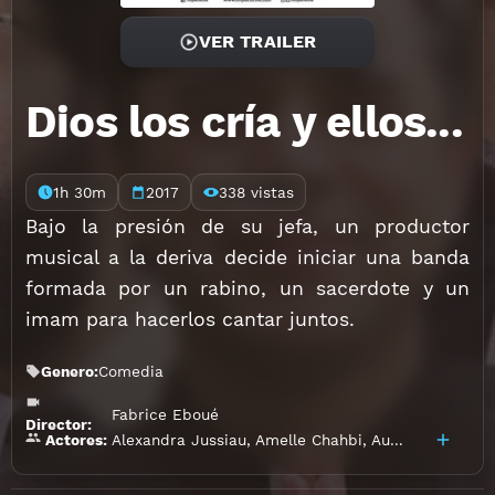
VER TRAILER
Dios los cría y ellos...
1h 30m
2017
338 vistas
Bajo la presión de su jefa, un productor
musical a la deriva decide iniciar una banda
formada por un rabino, un sacerdote y un
imam para hacerlos cantar juntos.
Genero:
Comedia
Fabrice Eboué
Director:
Alexandra Jussiau
,
Amelle Chahbi
,
Audrey Lamy
,
Be
Actores: