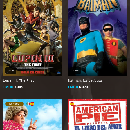
2019
1966
Lupin III: The First
Batman: La película
TMDB
7.305
TMDB
6.373
HD 1080P