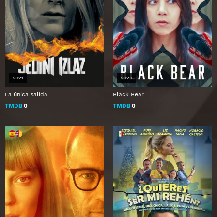
2021
2020
La única salida
Black Bear
TMDB
0
TMDB
0