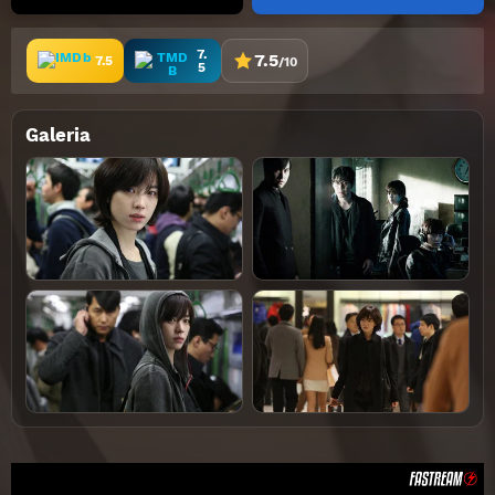
7.
7.5
7.5
/10
5
Galeria