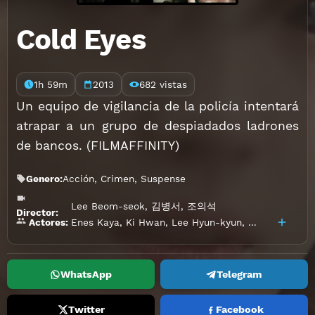
Cold Eyes
1h 59m
2013
682 vistas
Un equipo de vigilancia de la policía intentará
atrapar a un grupo de despiadados ladrones
de bancos. (FILMAFFINITY)
Genero:
Acción
,
Crimen
,
Suspense
Lee Beom-seok
,
김병서
,
조의석
Director:
Enes Kaya
,
Ki Hwan
,
Lee Hyun-kyun
,
任達華
,
강기영
Actores:
WhatsApp
Telegram
Twitter
Facebook