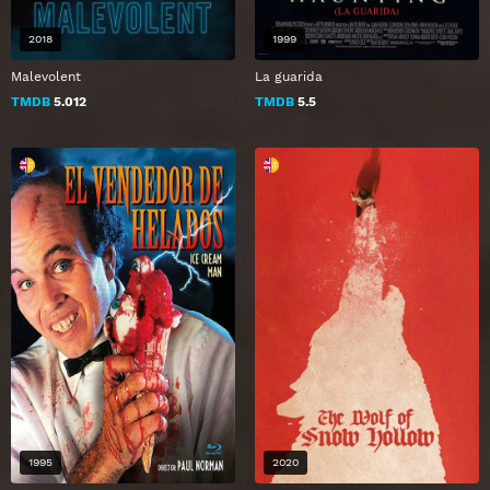
2018
1999
Malevolent
La guarida
TMDB
5.012
TMDB
5.5
1995
2020