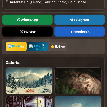
Doug Rand
,
Fabrice Pierre
,
Gala Besson
,
Maura Till
Actores:
WhatsApp
Telegram
Twitter
Facebook
5.
5.6
5.6
/10
6
Galeria