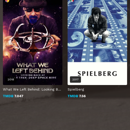
2018
2017
What We Left Behind: Looking Back at Star Trek: Deep Space Nine
Spielberg
TMDB
7.047
TMDB
7.56