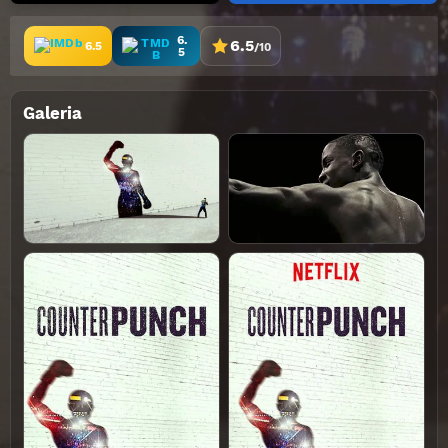
6.
6.5
6.5
/10
5
Galeria