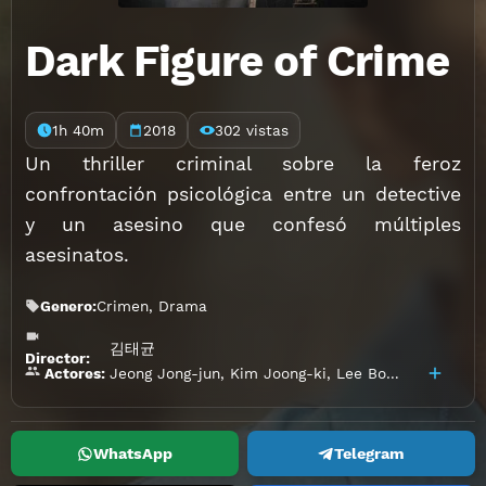
Dark Figure of Crime
1h 40m
2018
302 vistas
Un thriller criminal sobre la feroz
confrontación psicológica entre un detective
y un asesino que confesó múltiples
asesinatos.
Genero:
Crimen
,
Drama
김태균
Director:
Jeong Jong-jun
,
Kim Joong-ki
,
Lee Bong-ryeon
,
Par
Actores:
WhatsApp
Telegram