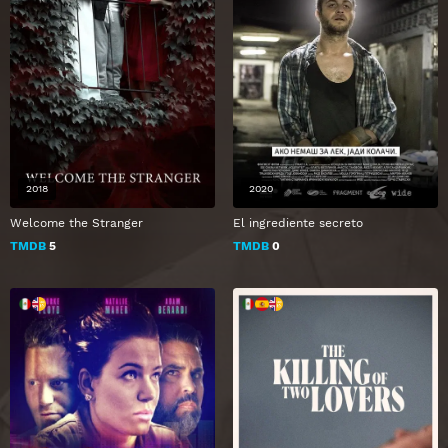
2018
2020
Welcome the Stranger
El ingrediente secreto
TMDB
5
TMDB
0