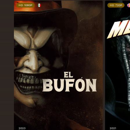
HD 1080P
HD 720P
2023
2021