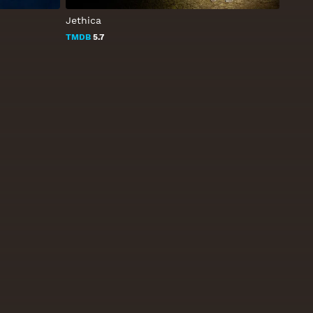
Jethica
TMDB
5.7