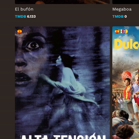
El bufón
Megaboa
TMDB
6.133
TMDB
0