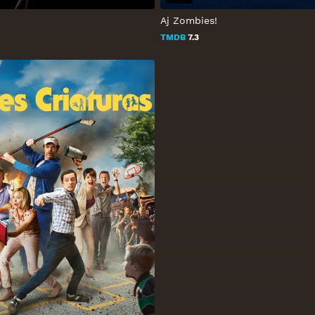
Aj Zombies!
TMDB
7.3