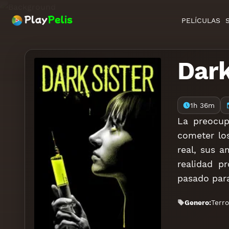
PELÍCULAS
Dark
1h 36m
La preocup
cometer los
real, sus 
realidad p
pasado para
Genero:
Terro