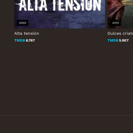
2003
2014
Alta tensión
Dulces criat
TMDB
6.767
TMDB
5.907