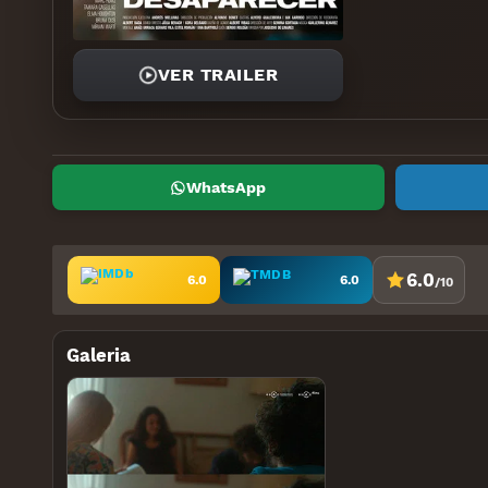
VER TRAILER
WhatsApp
6.0
6.0
6.0
/10
Galeria