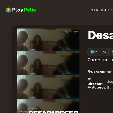
PELÍCULAS
Des
1h 35m
Zurdo, un t
Genero:
Dra
Jos
Director:
El
Actores: