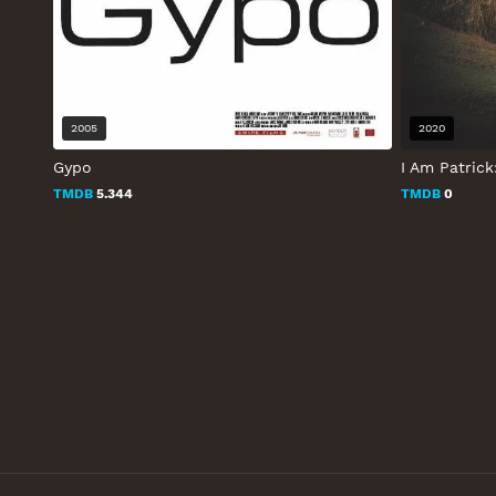
2005
2020
Gypo
I Am Patrick
TMDB
5.344
TMDB
0