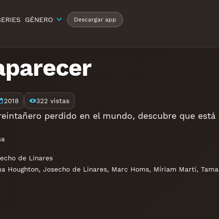
SERIES
GÉNERO
Descargar app
aparecer
2018
322 vistas
reintañero perdido en el mundo, descubre que est
ma
echo de Linares
ma Houghton
,
Josecho de Linares
,
Marc Homs
,
Míriam Martí
,
Tamar