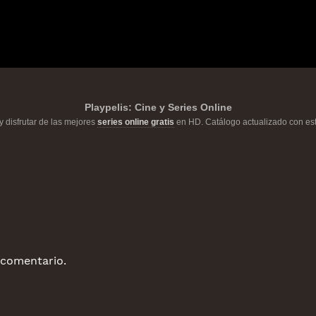
Playpelis: Cine y Series Online
y disfrutar de las mejores
series online gratis
en HD. Catálogo actualizado con est
 comentario.