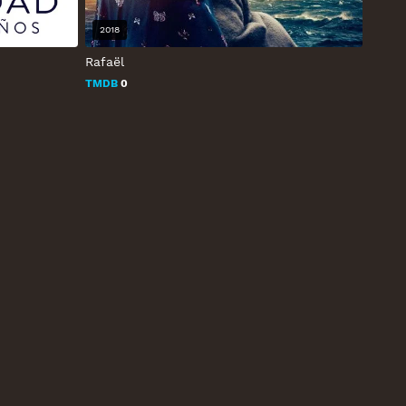
2018
Rafaël
TMDB
0