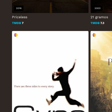
2016
2003
Priceless
21 gramos
TMDB
7
TMDB
7.3