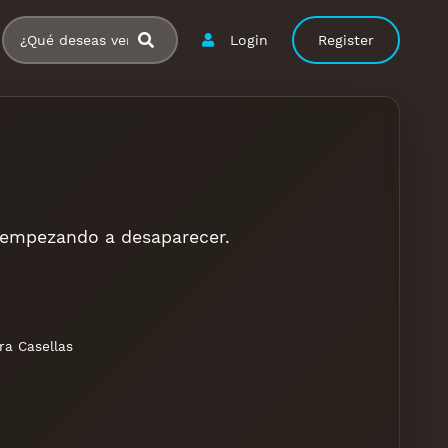
Login
Register
á empezando a desaparecer.
a Casellas