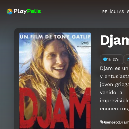
PELÍCULAS
Dja
1h 37m
Djam es un
y entusiast
joven grieg
venido a T
imprevisibl
encuentros,
Genero:
Dra