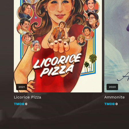
2021
2020
Licorice Pizza
Ammonite
TMDB
0
TMDB
0