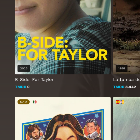
2023
1988
B-Side: For Taylor
La tumba de
TMDB
0
TMDB
8.442
CAM