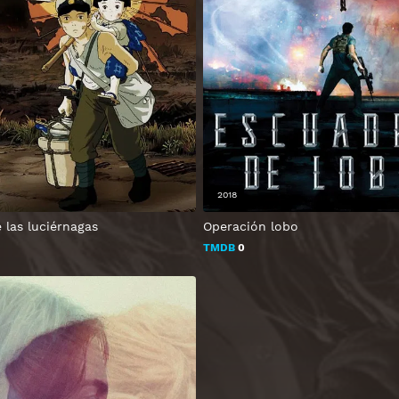
2018
 las luciérnagas
Operación lobo
TMDB
0