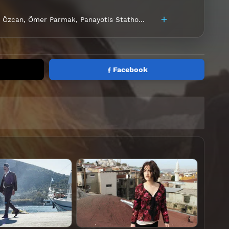
 Özcan
,
Ömer Parmak
,
Panayotis Stathopoulos
,
Seray Yalçin
Facebook