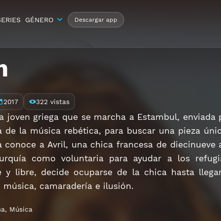
SERIES
GÉNERO
Descargar app
m
2017
322 vistas
a joven griega que se marcha a Estambul, enviada 
a de la música rebética, para buscar una pieza únic
a conoce a Avril, una chica francesa de diecinueve 
urquía como voluntaria para ayudar a los refugi
e y libre, decide ocuparse de la chica hasta llega
 música, camaradería e ilusión.
ma
,
Música