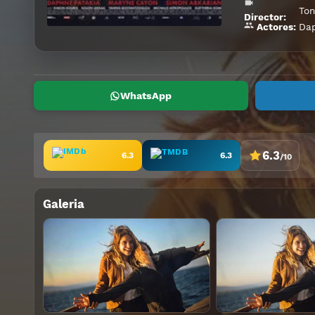
Ton
Director:
Dap
Actores:
WhatsApp
6.3
6.3
6.3
/10
Galeria