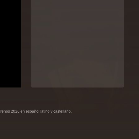
renos 2026 en español latino y castellano.