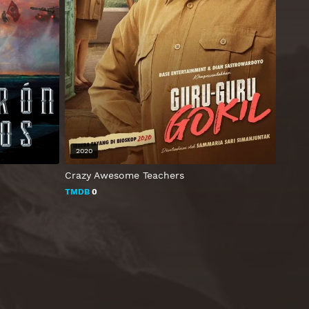
2020
Crazy Awesome Teachers
TMDB
0