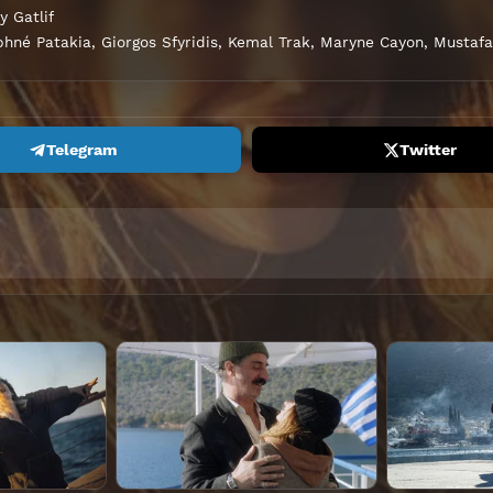
y Gatlif
hné Patakia
,
Giorgos Sfyridis
,
Kemal Trak
,
Maryne Cayon
,
Mustafa
Telegram
Twitter