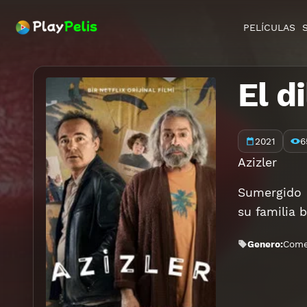
PELÍCULAS
El d
2021
6
Azizler
Sumergido e
su familia b
Genero:
Come