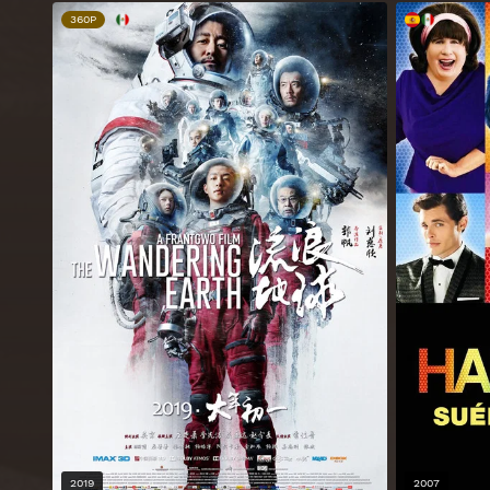
360P
2019
2007