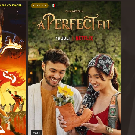
HD 720P
2021