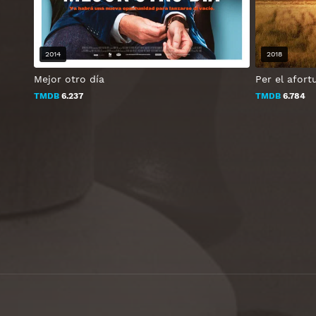
2014
2018
Mejor otro día
Per el afor
TMDB
6.237
TMDB
6.784