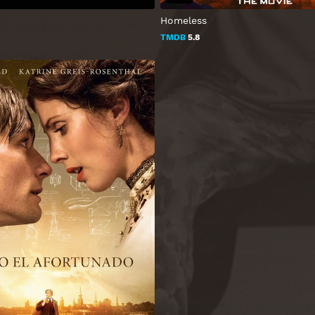
Homeless
TMDB
5.8