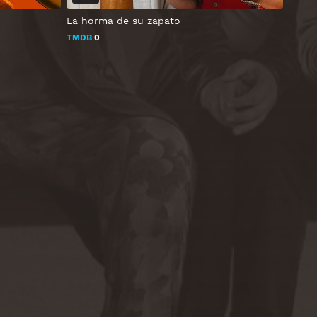
La horma de su zapato
TMDB
0