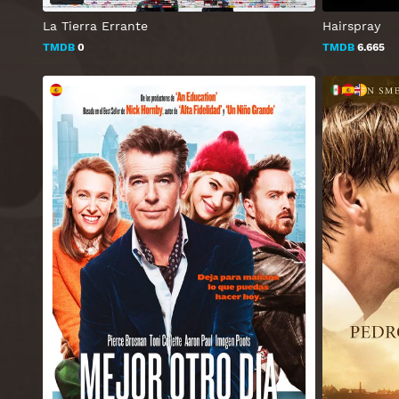
La Tierra Errante
Hairspray
TMDB
0
TMDB
6.665