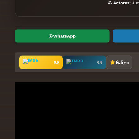
Ju
Actores:
WhatsApp
6.5
6.5
6.5
/10