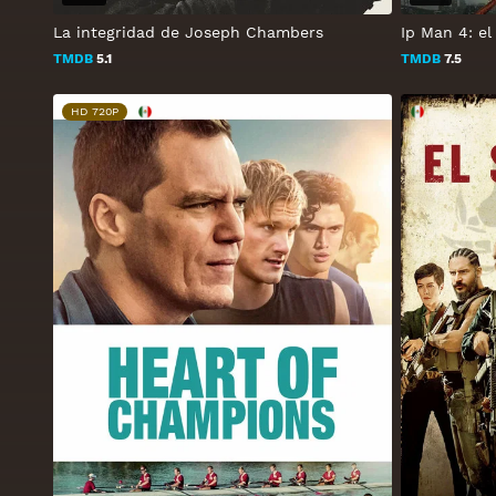
La integridad de Joseph Chambers
Ip Man 4: el 
TMDB
5.1
TMDB
7.5
HD 720P