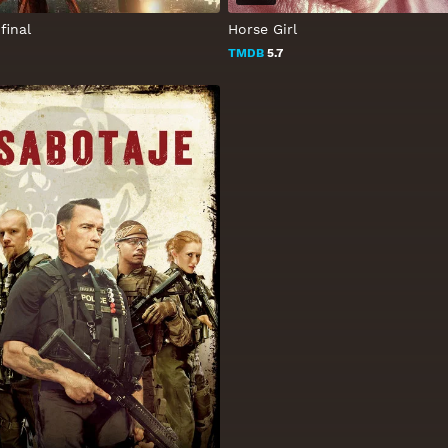
final
Horse Girl
TMDB
5.7