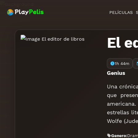
PELÍCULAS
El e
1h 44m
Genius
Una crónica
que presen
americana.
estrellas l
Wolfe (Jude
Genero:
Dra