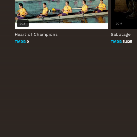
2021
2014
Heart of Champions
Sabotage
TMDB
0
TMDB
5.625