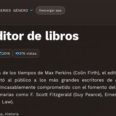
SERIES
GÉNERO
Descargar app
ditor de libros
2016
376 vistas
 de los tiempos de Max Perkins (Colin Firth), el ed
tó al público a los más grandes escritores de es
 Incasablemente comprometido con el fomento del t
iterarias como F. Scott Fitzgerald (Guy Pearce), E
 Law).
ma
,
Historia