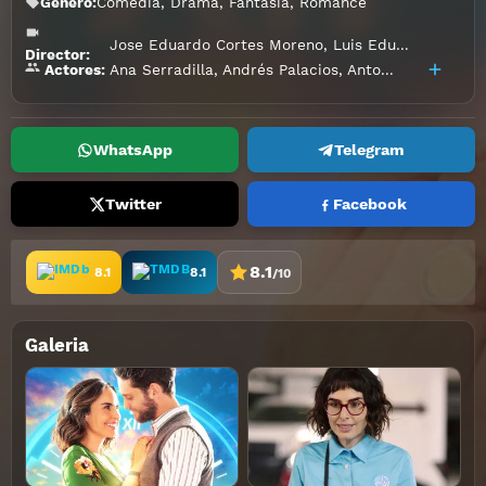
Genero:
Comedia
,
Drama
,
Fantasía
,
Romance
Jose Eduardo Cortes Moreno
,
Luis Eduardo Reyes
Director:
Ana Serradilla
,
Andrés Palacios
,
Antonio de la Vega
Actores:
WhatsApp
Telegram
Twitter
Facebook
8.1
8.1
8.1
/10
Galeria