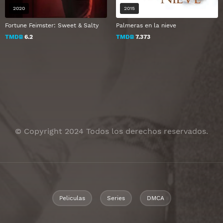
2020
2015
Fortune Feimster: Sweet & Salty
Palmeras en la nieve
TMDB
6.2
TMDB
7.373
© Copyright 2024 Todos los derechos reservados.
Peliculas
Series
DMCA