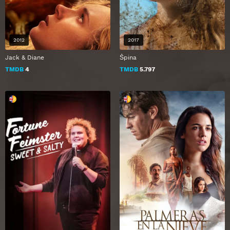
2012
2017
Jack & Diane
Špina
TMDB
4
TMDB
5.797