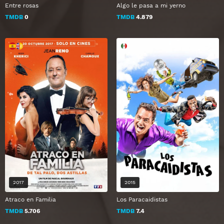
Entre rosas
Algo le pasa a mi yerno
TMDB
0
TMDB
4.879
2017
2015
Atraco en Familia
Los Paracaidistas
TMDB
5.706
TMDB
7.4