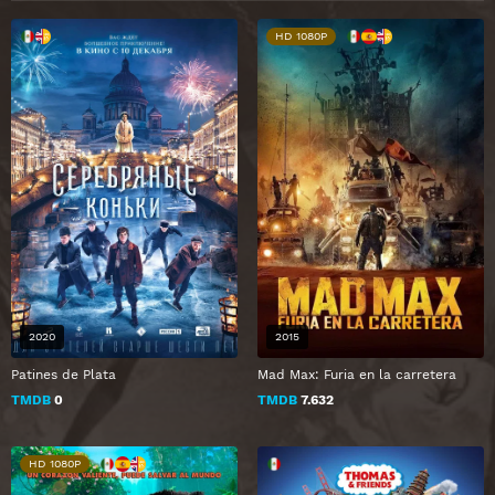
HD 1080P
2020
2015
Patines de Plata
Mad Max: Furia en la carretera
TMDB
0
TMDB
7.632
HD 1080P