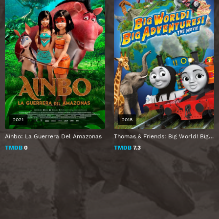
2021
2018
Ainbo: La Guerrera Del Amazonas
Thomas & Friends: Big World! Big Adventures! The Movie
TMDB
0
TMDB
7.3