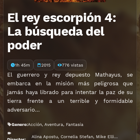
El rey escorpión 4:
La búsqueda del
poder
1h 45m
2015
776 vistas
El guerrero y rey depuesto Mathayus, se
embarca en la misión más peligrosa que
jamás haya librado para intentar la paz de su
tierra frente a un terrible y formidable
adversario…
Genero:
Acción
,
Aventura
,
Fantasía
Alina Apostu
,
Cornelia Stefan
,
Mike Elliott
Director: