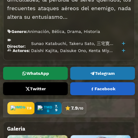
frecuentes ataques aéreos del enemigo, nada
altera su entusiasmo…
Genero:
Animación
,
Bélica
,
Drama
,
Historia
Sunao Katabuchi
,
Takeru Sato
,
三宅寛治
Director:
Daishi Kajita
,
Daisuke Ono
,
Kenta Miyake
,
Kohei Ki
Actores:
WhatsApp
Telegram
Twitter
Facebook
7.
7.9
7.9
/10
9
Galeria