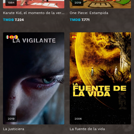
1984
2019
Karate Kid, el momento de la verdad
One Piece: Estampida
TMDB
7.224
TMDB
7.771
2019
2006
La justiciera
La fuente de la vida