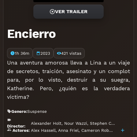
VER TRAILER
Encierro
1h 36m
2023
421 vistas
Una aventura amorosa lleva a Lina a un viaje
de secretos, traición, asesinato y un complot
para, por lo visto, destruir a su suegra,
Katherine. Pero, ¿quién es la verdadera
víctima?
Genero:
Suspense
Alexander Holt
,
Nour Wazzi
,
Stephen Carney
Director:
Alex Hassell
,
Anna Friel
,
Cameron Robertson
,
Chris
Actores: