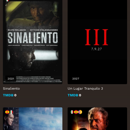
2021
2027
Sinaliento
Un Lugar Tranquilo 3
TMDB
0
TMDB
0