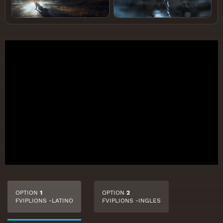
OPTION
1
OPTION
2
FVIPLIONS -LATINO
FVIPLIONS -INGLES