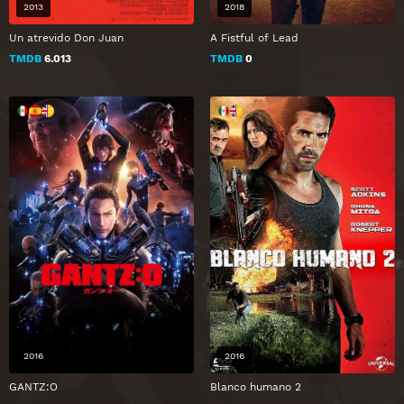
2013
2018
Un atrevido Don Juan
A Fistful of Lead
TMDB
6.013
TMDB
0
2016
2016
GANTZ:O
Blanco humano 2