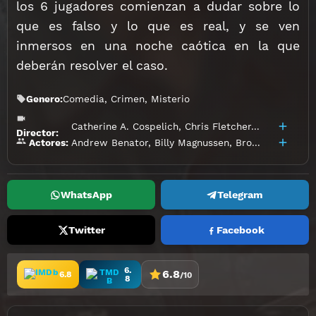
los 6 jugadores comienzan a dudar sobre lo
que es falso y lo que es real, y se ven
inmersos en una noche caótica en la que
deberán resolver el caso.
Genero:
Comedia
,
Crimen
,
Misterio
Catherine A. Cospelich
,
Chris Fletcher
,
John Franci
Director:
Andrew Benator
,
Billy Magnussen
,
Brooke Jaye Taylor
Actores:
WhatsApp
Telegram
Twitter
Facebook
6.
6.8
6.8
/10
8