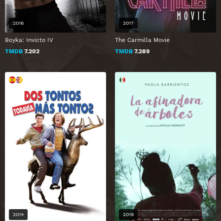
2016
2017
Boyka: Invicto IV
The Carmilla Movie
TMDB
7.202
TMDB
7.289
2014
2019