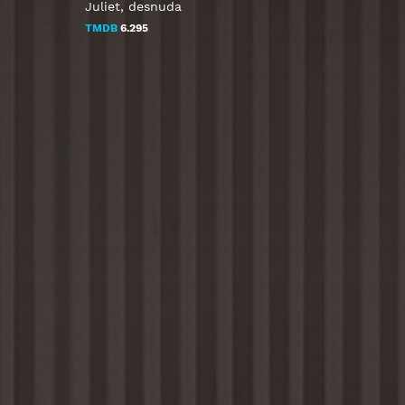
Juliet, desnuda
TMDB
6.295