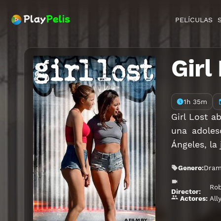
PELÍCULAS
Girl
1h 35m
Girl Lost a
una adoles
Ángeles, la
Genero:
Dra
Rob
Director:
All
Actores: