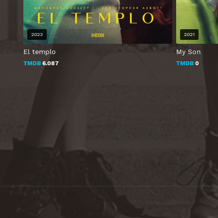
2023
2021
El templo
My Son
TMDB
6.087
TMDB
0