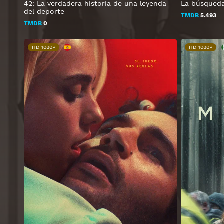
42: La verdadera historia de una leyenda
La búsqueda 
del deporte
TMDB
5.493
TMDB
0
HD 1080P
HD 1080P