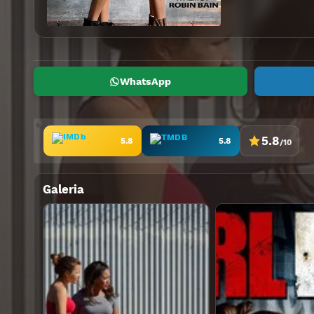
WhatsApp
5.8
5.8
5.8
/10
Galeria