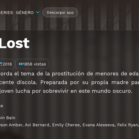
SERIES
GÉNERO
Descargar app
 Lost
2018
1858 vistas
borda el tema de la prostitución de menores de eda
cente díscola. Preparada por su propia madre pa
 joven lucha por sobrevivir en este mundo oscuro.
ma
in Bain
yson Amber
,
Avi Bernard
,
Emily Cheree
,
Evana Alexeeva
,
Felix Ryan