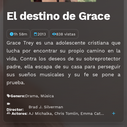
El destino de Grace
1h 58m
2013
838 vistas
Grace Trey es una adolescente cristiana que
lucha por encontrar su propio camino en la
vida. Contra los deseos de su sobreprotector
padre, ella escapa de su casa para perseguir
sus sueños musicales y su fe se pone a
prueba.
Genero:
Drama
,
Música
Brad J. Silverman
Director:
AJ Michalka
,
Chris Tomlin
,
Emma Catherwood
,
Jam
Actores: