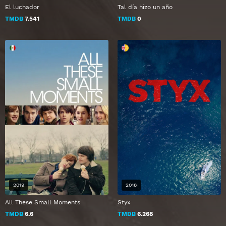
El luchador
Tal día hizo un año
TMDB
7.541
TMDB
0
2019
2018
All These Small Moments
Styx
TMDB
6.6
TMDB
6.268