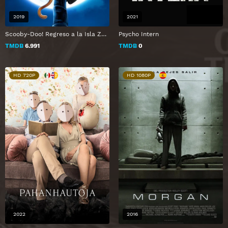
2019
2021
Scooby-Doo! Regreso a la Isla Zombie
Psycho Intern
TMDB
6.991
TMDB
0
HD 720P
HD 1080P
2022
2016