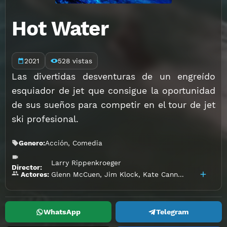
Hot Water
2021
528 vistas
Las divertidas desventuras de un engreído
esquiador de jet que consigue la oportunidad
de sus sueños para competir en el tour de jet
ski profesional.
Genero:
Acción
,
Comedia
Larry Rippenkroeger
Director:
Glenn McCuen
,
Jim Klock
,
Kate Cannon
,
Max Adler
Actores:
WhatsApp
Telegram