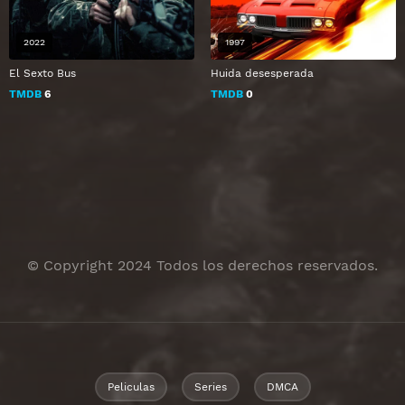
2022
1997
El Sexto Bus
Huida desesperada
TMDB
6
TMDB
0
© Copyright 2024 Todos los derechos reservados.
Peliculas
Series
DMCA