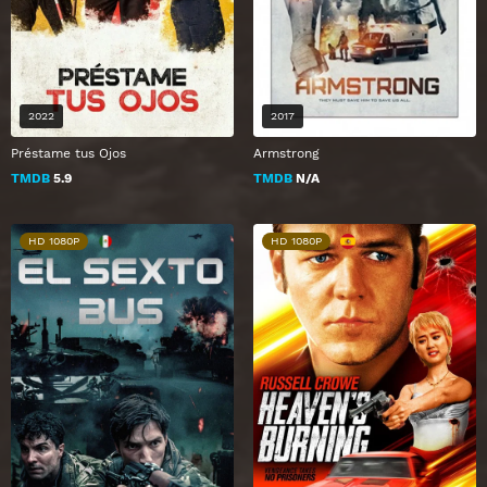
2022
2017
Préstame tus Ojos
Armstrong
TMDB
5.9
TMDB
N/A
HD 1080P
HD 1080P