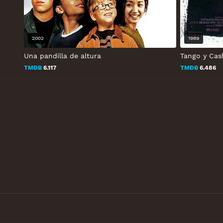
2002
1989
Una pandilla de altura
Tango y Cas
TMDB
6.117
TMDB
6.486