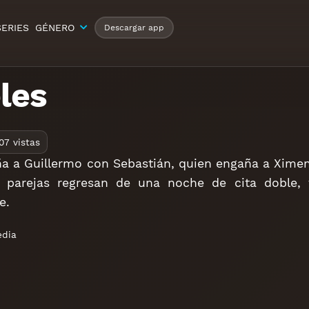
SERIES
GÉNERO
Descargar app
eles
07 vistas
ña a Guillermo con Sebastián, quien engaña a Xime
parejas regresan de una noche de cita doble, t
e.
dia