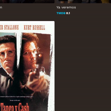
en
Ya veremos
TMDB
8.1