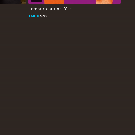
L'amour est une fête
TMDB
5.25