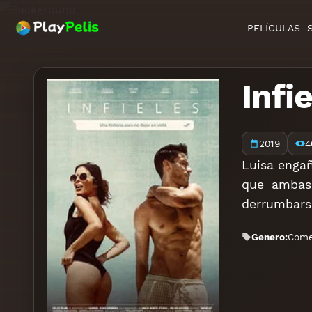
PELÍCULAS
Infi
2019
4
Luisa enga
que ambas 
derrumbars
Genero:
Come