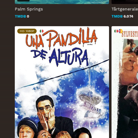
Palm Springs
Tårtgeneral
TMDB
0
TMDB
6.074
HD 1080P