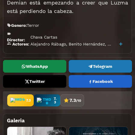
Demian está empezando a creer que Luzma
está perdiendo la cabeza.
Genero:
Terror
Chava Cartas
Director:
Alejandro Rábago
,
Benito Hernández
,
Camila Selse
Actores:
WhatsApp
Telegram
Twitter
Facebook
7.
7.3
7.3
/10
3
Galeria