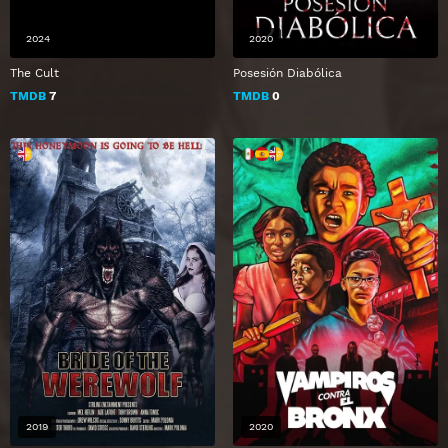
2024
2020
The Cult
Posesión Diabólica
TMDB
7
TMDB
0
2019
2020