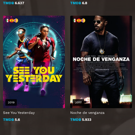
TMDB
6.637
TMDB
6.8
2019
2017
See You Yesterday
Noche de venganza
TMDB
5.6
TMDB
5.933