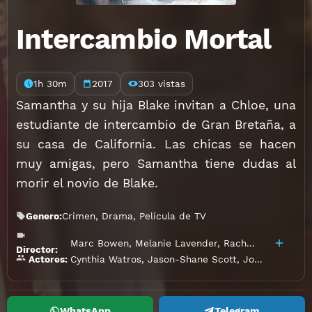
Intercambio Mortal
1h 30m
2017
303 vistas
Samantha y su hija Blake invitan a Chloe, una
estudiante de intercambio de Gran Bretaña, a
su casa de California. Las chicas se hacen
muy amigas, pero Samantha tiene dudas al
morir el novio de Blake.
Genero:
Crimen
,
Drama
,
Película de TV
Marc Bowen
,
Melanie Lavender
,
Rachel Montgomery
Director:
Cynthia Watros
,
Jason-Shane Scott
,
Joanne Baron
Actores:
WhatsApp
Telegram