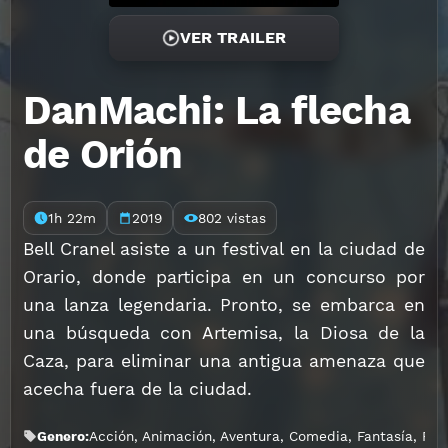
VER TRAILER
DanMachi: La flecha
de Orión
1h 22m
2019
802 vistas
Bell Cranel asiste a un festival en la ciudad de
Orario, donde participa en un concurso por
una lanza legendaria. Pronto, se embarca en
una búsqueda con Artemisa, la Diosa de la
Caza, para eliminar una antigua amenaza que
acecha fuera de la ciudad.
Genero:
Acción
,
Animación
,
Aventura
,
Comedia
,
Fantasía
,
Ro