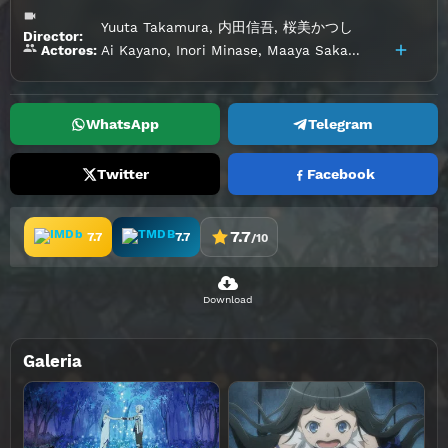
Yuuta Takamura
,
内田信吾
,
桜美かつし
Director:
Ai Kayano
,
Inori Minase
,
Maaya Sakamoto
,
Maaya U
Actores:
WhatsApp
Telegram
Twitter
Facebook
7.7
7.7
7.7
/10
Download
Galeria