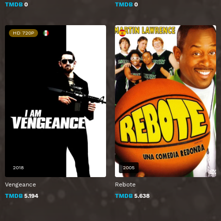
TMDB
0
TMDB
0
HD 720P
2018
2005
Vengeance
Rebote
TMDB
5.194
TMDB
5.638