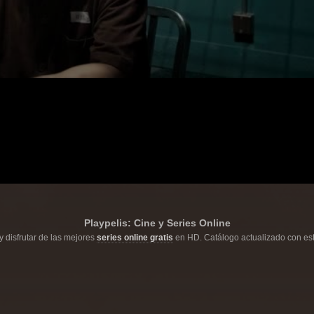
Playpelis: Cine y Series Online
y disfrutar de las mejores
series online gratis
en HD. Catálogo actualizado con est