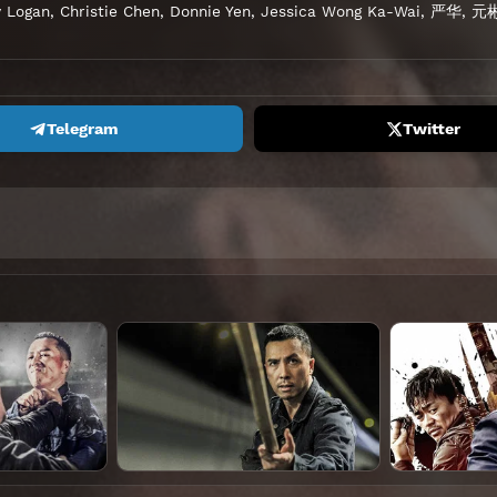
 Logan
,
Christie Chen
,
Donnie Yen
,
Jessica Wong Ka-Wai
,
严华
,
元
Telegram
Twitter