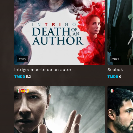
2018
2021
Intrigo: muerte de un autor
Seobok
TMDB
5.3
TMDB
0