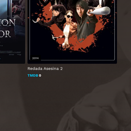
2014
Redada Asesina 2
TMDB
0