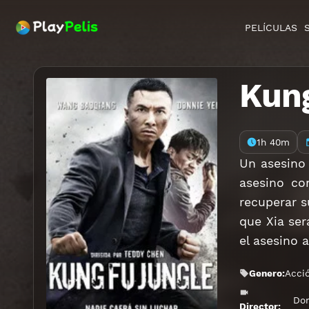
PELÍCULAS
Kung
1h 40m
Un asesino
asesino co
recuperar s
que Xia ser
el asesino 
Genero:
Acci
Don
Director: