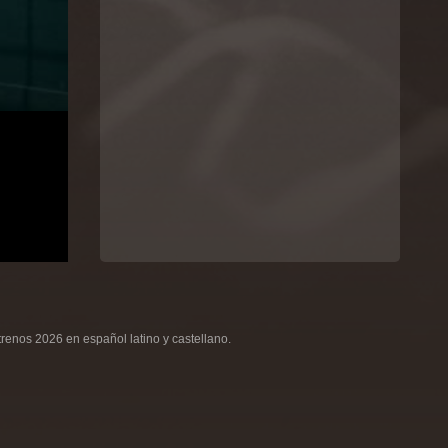
renos 2026 en español latino y castellano.