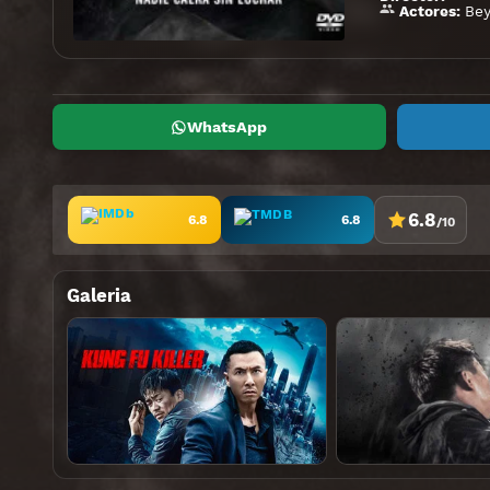
Bey
Actores:
WhatsApp
6.8
6.8
6.8
/10
Galeria