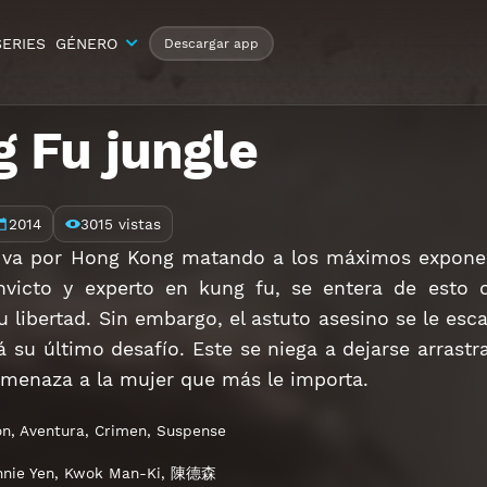
SERIES
GÉNERO
Descargar app
 Fu jungle
2014
3015 vistas
 va por Hong Kong matando a los máximos exponent
nvicto y experto en kung fu, se entera de esto of
u libertad. Sin embargo, el astuto asesino se le es
á su último desafío. Este se niega a dejarse arrast
amenaza a la mujer que más le importa.
ón
,
Aventura
,
Crimen
,
Suspense
nie Yen
,
Kwok Man-Ki
,
陳德森