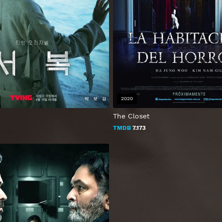
2020
The Closet
TMDB
7.173