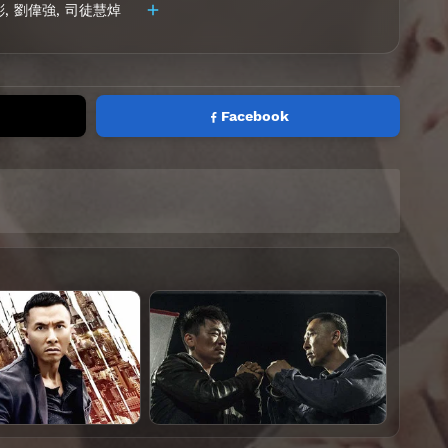
彬
,
劉偉強
,
司徒慧焯
Facebook