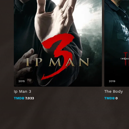
2015
2019
Ip Man 3
The Body
TMDB
7.033
TMDB
0