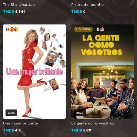
The Shanghai Job
Fiebre del ladrillo
TMDB
4.844
TMDB
0
HD 1080P
2018
2023
Una mujer brillante
La gente como vosotros
TMDB
4.8
TMDB
5.611