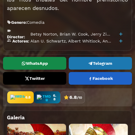
aparecen desnudos.
Genero:
Comedia
Betsy Norton
,
Brian W. Cook
,
Jerry Ziesmer
Director:
Alan U. Schwartz
,
Albert Whitlock
,
Andréas Voutsinas
Actores:
WhatsApp
Telegram
Twitter
Facebook
6.
6.8
6.8
/10
8
Galeria