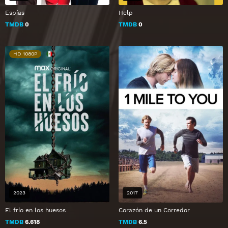
Espías
Help
TMDB
0
TMDB
0
HD 1080P
2023
2017
El frío en los huesos
Corazón de un Corredor
TMDB
6.618
TMDB
6.5