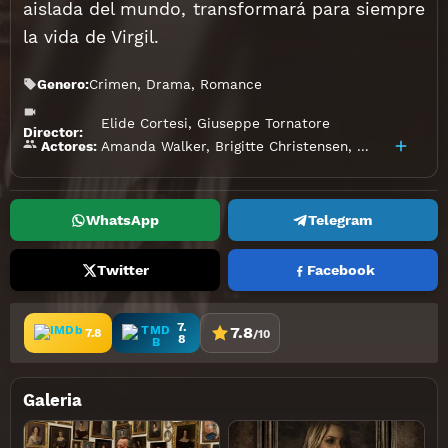
aislada del mundo, transformará para siempre
la vida de Virgil.
Genero:
Crimen
,
Drama
,
Romance
Elide Cortesi
,
Giuseppe Tornatore
Director:
Amanda Walker
,
Brigitte Christensen
,
Caterina Capo
Actores:
WhatsApp
Telegram
Twitter
Facebook
7.
7.8
7.8
/10
8
Galeria