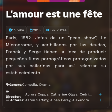
L'amour est une fête
1h 59m
2018
392 vistas
París, 1982. Jefes de un "peep show", Le
Microdrome, y acribillados por las deudas,
Franck y Serge tienen la idea de producir
pequeños films pornográficos protagonizados
por sus bailarinas para así relanzar su
establecimiento.
Genero:
Comedia
,
Drama
Aurore Coppa
,
Catherine Olaya
,
Cédric Anger
Director:
Aaron Serfaty
,
Alban Ceray
,
Alexandra Dewulf
,
Ange
Actores: