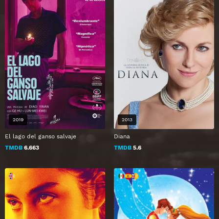
2019
2013
El lago del ganso salvaje
Diana
TMDB
6.663
TMDB
5.6