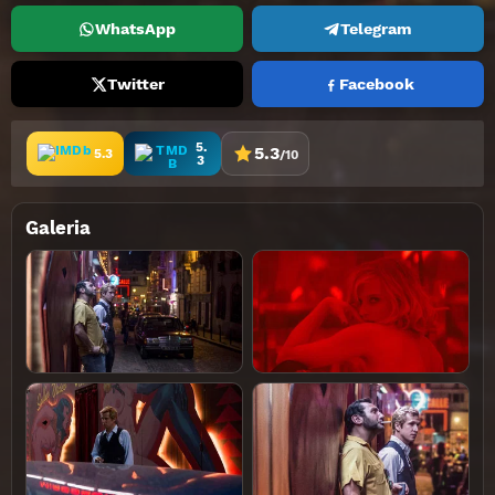
WhatsApp
Telegram
Twitter
Facebook
5.
5.3
5.3
/10
3
Galeria