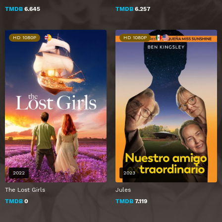
TMDB
6.645
TMDB
6.257
HD 1080P
HD 1080P
2022
2023
The Lost Girls
Jules
TMDB
0
TMDB
7.119