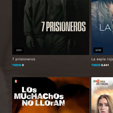
2021
2018
7 prisioneros
La espía roj
TMDB
0
TMDB
6.641