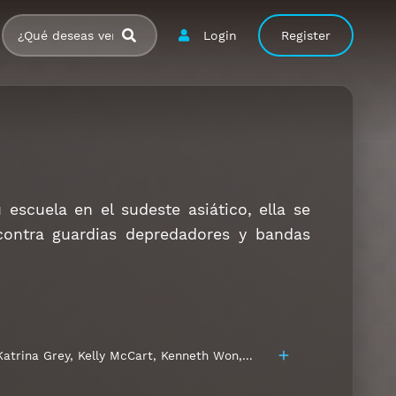
Login
Register
scuela en el sudeste asiático, ella se
 contra guardias depredadores y bandas
Katrina Grey
,
Kelly McCart
,
Kenneth Won
,
Maythavee Weiss