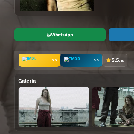
WhatsApp
5.5
5.5
5.5
/10
Galeria