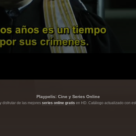
Playpelis: Cine y Series Online
y disfrutar de las mejores
series online gratis
en HD. Catálogo actualizado con est