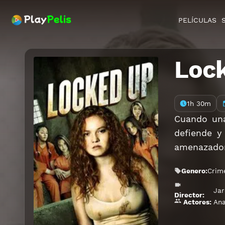
PELÍCULAS
Loc
1h 30m
Cuando una
defiende y
amenazadora
Genero:
Crim
Ja
Director:
Ana
Actores: