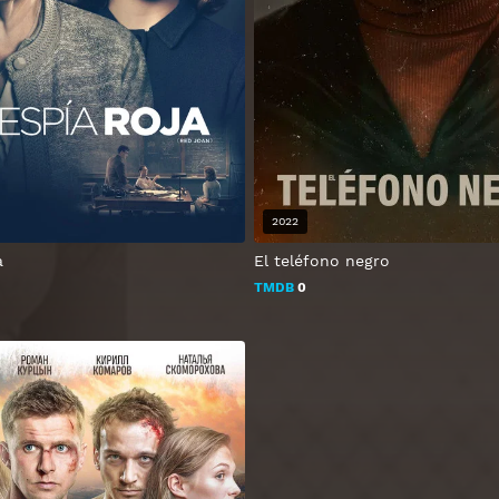
2022
a
El teléfono negro
TMDB
0