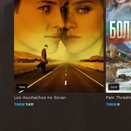
1999
2019
Los muchachos no lloran
Pain Thresh
TMDB
7.411
TMDB
0