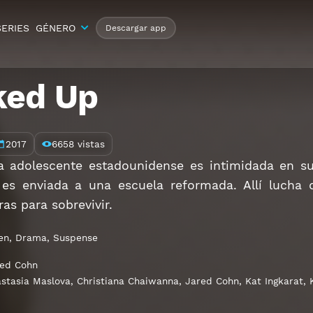
SERIES
GÉNERO
Descargar app
ked Up
2017
6658 vistas
 adolescente estadounidense es intimidada en su e
 es enviada a una escuela reformada. Allí lucha
s para sobrevivir.
en
,
Drama
,
Suspense
red Cohn
stasia Maslova
,
Christiana Chaiwanna
,
Jared Cohn
,
Kat Ingkarat
,