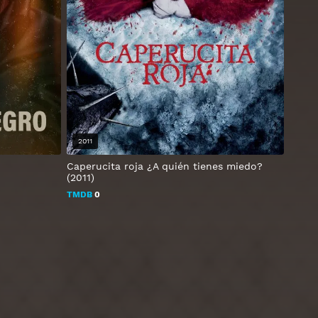
2011
Caperucita roja ¿A quién tienes miedo?
(2011)
TMDB
0