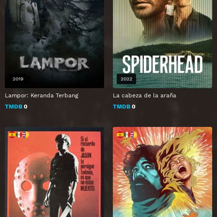
2019
2022
Lampor: Keranda Terbang
La cabeza de la araña
TMDB
0
TMDB
0