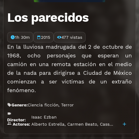
Los parecidos
1h 30m
2015
477 vistas
En la lluviosa madrugada del 2 de octubre de
1968, ocho personajes que esperan un
camión en una remota estación en el medio
de la nada para dirigirse a Ciudad de México
comienzan a ser víctimas de un extraño
fenómeno.
Genero:
Ciencia ficción
,
Terror
Isaac Ezban
Director:
Alberto Estrella
,
Carmen Beato
,
Cassandra Ciangherotti
Actores: