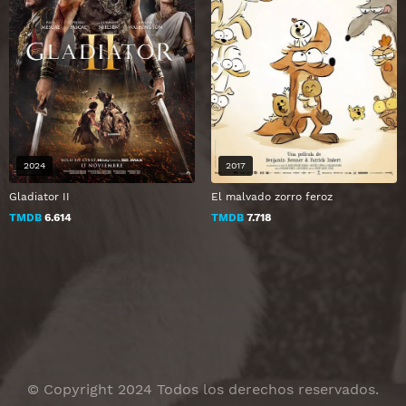
2024
2017
Gladiator II
El malvado zorro feroz
TMDB
6.614
TMDB
7.718
© Copyright 2024 Todos los derechos reservados.