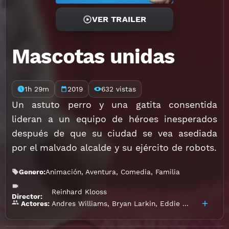
VER TRAILER
Mascotas unidas
1h 29m
2019
632 vistas
Un astuto perro y una gatita consentida
lideran a un equipo de héroes inesperados
después de que su ciudad se vea asediada
por el malvado alcalde y su ejército de robots.
Genero:
Animación
,
Aventura
,
Comedia
,
Familia
Reinhard Klooss
Director:
Andres Williams
,
Bryan Larkin
,
Eddie Marsan
,
Harv
Actores: