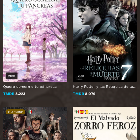
2018
2011
Quiero comerme tu páncreas
Harry Potter y las Reliquias de la Muerte - Parte 2
TMDB
8.223
TMDB
8.079
HD 1080P