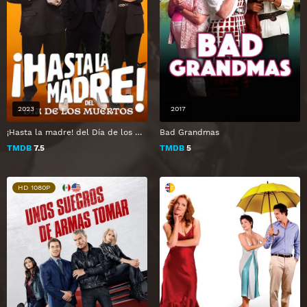
2023
2017
¡Hasta la madre! del Día de los muertos
Bad Grandmas
TMDB
7.5
TMDB
5
HD 1080P