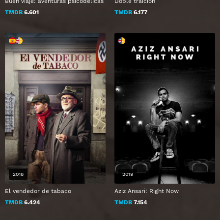
Buen viaje: aventuras psicodélicas
Doble traición
TMDB
6.601
TMDB
6.177
2018
2019
El vendedor de tabaco
Aziz Ansari: Right Now
TMDB
6.424
TMDB
7.154