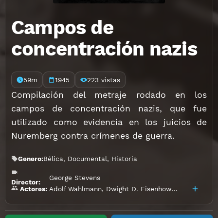
Campos de
concentración nazis
59m
1945
223 vistas
Compilación del metraje rodado en los
campos de concentración nazis, que fue
utilizado como evidencia en los juicios de
Nuremberg contra crímenes de guerra.
Genero:
Bélica
,
Documental
,
Historia
George Stevens
Director:
Adolf Wahlmann
,
Dwight D. Eisenhower
,
George S. 
Actores: