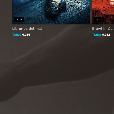
2014
2017
Líbranos del mal
Brawl in Cel
TMDB
6.256
TMDB
6.952