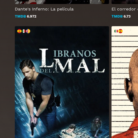
Dante's Inferno: La película
El corredor 
TMDB
6.972
TMDB
6.73